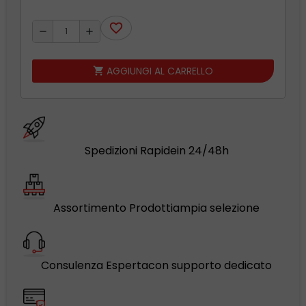
favorite_border
remove
add
AGGIUNGI AL CARRELLO
shopping_cart
Spedizioni Rapide
in 24/48h
Assortimento Prodotti
ampia selezione
Consulenza Esperta
con supporto dedicato