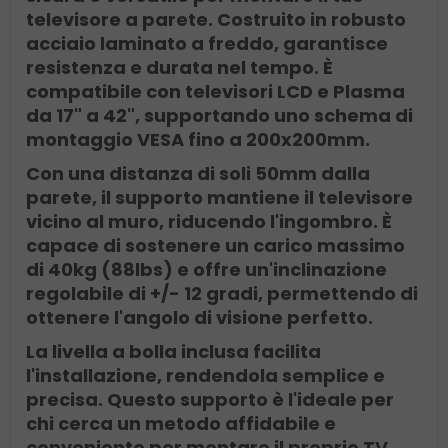
televisore a parete. Costruito in robusto
acciaio laminato a freddo, garantisce
resistenza e durata nel tempo. È
compatibile con televisori LCD e Plasma
da 17" a 42", supportando uno schema di
montaggio VESA fino a 200x200mm.
Con una distanza di soli 50mm dalla
parete, il supporto mantiene il televisore
vicino al muro, riducendo l'ingombro. È
capace di sostenere un carico massimo
di 40kg (88lbs) e offre un'inclinazione
regolabile di +/- 12 gradi, permettendo di
ottenere l'angolo di visione perfetto.
La livella a bolla inclusa facilita
l'installazione, rendendola semplice e
precisa. Questo supporto è l'ideale per
chi cerca un metodo affidabile e
conveniente per montare il proprio TV.