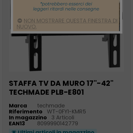
NON MOSTRARE QUESTA FINESTRA DI
NUOVO.
STAFFA TV DA MURO 17"-42"
TECHMADE PLB-E801
Marca
techmade
Riferimento
WT-0FY1-KMR5
In magazzino
3 Articoli
EAN13
8099990142779
Ultimi articoli in magazzino
notifications_active